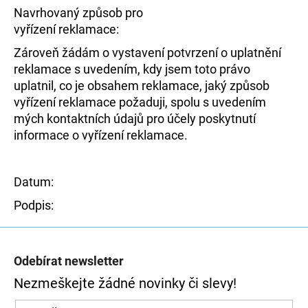
E
Navrhovaný způsob pro
vyřízení reklamace:
T
Zároveň žádám o vystavení potvrzení o uplatnění
E
reklamace s uvedením, kdy jsem toto právo
N
uplatnil, co je obsahem reklamace, jaký způsob
vyřízení reklamace požaduji, spolu s uvedením
A
mých kontaktních údajů pro účely poskytnutí
J
informace o vyřízení reklamace.
Í
T
Datum:
?
Podpis:
Z
Á
Odebírat newsletter
P
Nezmeškejte žádné novinky či slevy!
HLEDAT