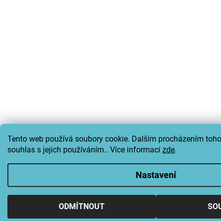
Tento web používá soubory cookie. Dalším procházením toho
souhlas s jejich používáním.. Více informací
zde
.
Nastavení
ODMÍTNOUT
SO