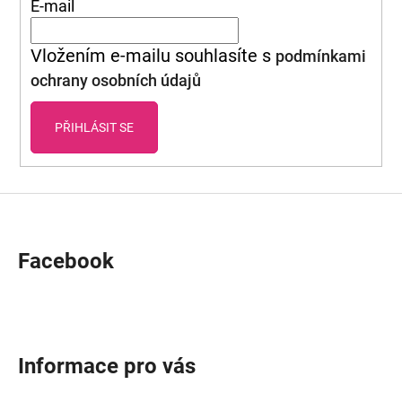
A
E-mail
T
Vložením e-mailu souhlasíte s
podmínkami
Í
D
ochrany osobních údajů
o
p
PŘIHLÁSIT SE
o
r
u
č
u
j
Facebook
e
m
e
Informace pro vás
VLASATÝ
ANDÍLEK