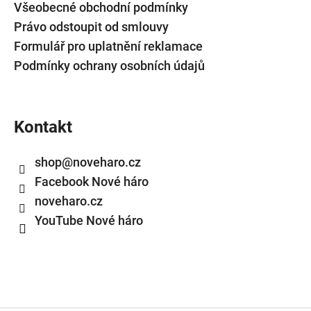
OD
Všeobecné obchodní podmínky
LUCIE
Právo odstoupit od smlouvy
BÍLÉ
Formulář pro uplatnění reklamace
350
Kč
Podmínky ochrany osobních údajů
Kontakt
shop
@
noveharo.cz
Facebook Nové háro
noveharo.cz
YouTube Nové háro