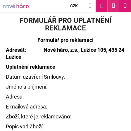
K
Přejít
Hledat
Nákup
M
Přihlášení
CZK
na
O
Zpět
Zpět
košík
obsah
FORMULÁŘ PRO UPLATNĚNÍ
Š
REKLAMACE
C
Í
Formulář pro reklamaci
O
K
Adresát: Nové háro, z.s., Lužice 105, 435 24
P
Lužice
O
Uplatnění reklamace
T
Datum uzavření Smlouvy:
Ř
Jméno a příjmení:
E
Adresa:
B
E-mailová adresa:
U
Zboží, které je reklamováno:
J
Popis vad Zboží: