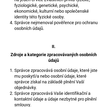
fyziologické, genetické, psychické,
ekonomické, kulturní nebo společenské
D
identity této fyzické osoby.
o
Správce nejmenoval pověřence pro ochranu
osobních údajů.
p
o
r
II.
u
č
Zdroje a kategorie zpracovávaných osobních
u
údajů
j
Správce zpracovává osobní údaje, které jste
e
mu poskytl/a nebo osobní údaje, které
m
správce získal na základě plnění Vaší
e
objednávky.
Správce zpracovává Vaše identifikační a
kontaktní údaje a údaje nezbytné pro plnění
TRIČKO
smlouvy.
„NOVÉ