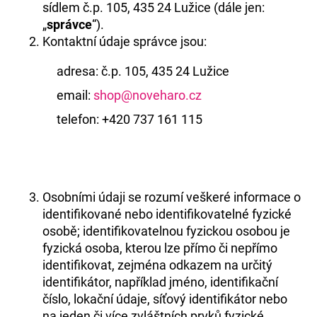
sídlem č.p. 105, 435 24 Lužice (dále jen:
E
„
správce
“).
T
Kontaktní údaje správce jsou:
E
adresa: č.p. 105, 435 24 Lužice
N
email:
shop@noveharo.cz
A
telefon: +420 737 161 115
J
Í
T
Osobními údaji se rozumí veškeré informace o
?
identifikované nebo identifikovatelné fyzické
osobě; identifikovatelnou fyzickou osobou je
fyzická osoba, kterou lze přímo či nepřímo
identifikovat, zejména odkazem na určitý
identifikátor, například jméno, identifikační
číslo, lokační údaje, síťový identifikátor nebo
HLEDAT
na jeden či více zvláštních prvků fyzické,