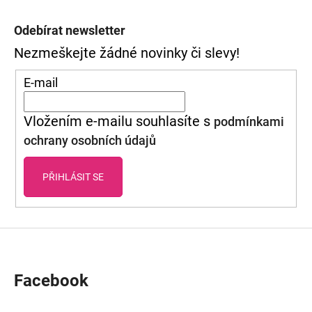
Z
Á
Odebírat newsletter
P
Nezmeškejte žádné novinky či slevy!
A
E-mail
T
Vložením e-mailu souhlasíte s
podmínkami
Í
ochrany osobních údajů
PŘIHLÁSIT SE
Facebook