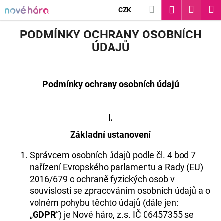
K
Přejít
Hledat
Nákup
M
Přihlášení
CZK
na
O
Zpět
Zpět
košík
obsah
PODMÍNKY OCHRANY OSOBNÍCH
Š
ÚDAJŮ
C
Í
O
K
Podmínky ochrany osobních údajů
P
O
I.
T
Základní ustanovení
Ř
Správcem osobních údajů podle čl. 4 bod 7
E
nařízení Evropského parlamentu a Rady (EU)
B
2016/679 o ochraně fyzických osob v
souvislosti se zpracováním osobních údajů a o
U
volném pohybu těchto údajů (dále jen:
J
„
GDPR
”) je Nové háro, z.s. IČ 06457355 se