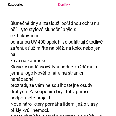
Kategorie
:
Doplňky
D
Slunečné dny si zaslouží pořádnou ochranu
o
očí. Tyto stylové sluneční brýle s
p
certifikovanou
o
ochranou UV 400 spolehlivě odfiltrují škodlivé
r
záření, ať už míříte na pláž, na kolo, nebo jen
u
na
č
kávu na zahrádku.
u
Klasický nadčasový tvar sedne každému a
j
jemné logo Nového hára na stranici
e
nenápadně
m
prozradí, že vám nejsou lhostejné osudy
e
druhých. Zakoupením brýlí totiž přímo
podporujete projekt
Nové háro, který pomáhá lidem, jež o vlasy
NÁRAMEK
přišly kvůli nemoci.
SE