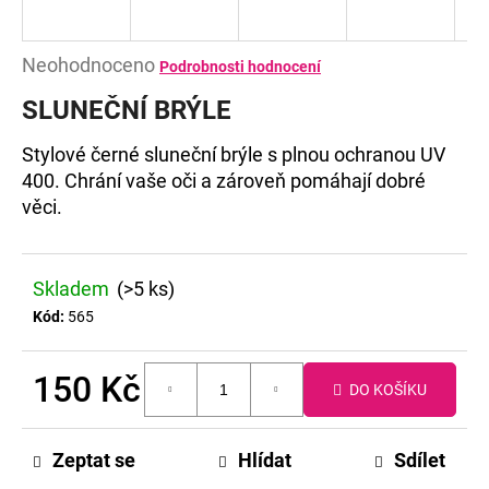
E
T
Průměrné
Neohodnoceno
Podrobnosti hodnocení
hodnocení
E
SLUNEČNÍ BRÝLE
produktu
N
je
Stylové černé sluneční brýle s plnou ochranou UV
A
0,0
400. Chrání vaše oči a zároveň pomáhají dobré
z
J
věci.
5
Í
hvězdiček.
T
Skladem
(>5 ks)
Kód:
565
?
150 Kč
DO KOŠÍKU
Měrná
cena:
Zeptat se
Hlídat
Sdílet
HLEDAT