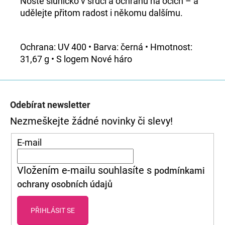
Noste sluníčko v srdci a ochranu na očích – a
SRDÍČKEM
udělejte přitom radost i někomu dalšímu.
350
Kč
Ochrana: UV 400 • Barva: černá • Hmotnost:
31,67 g • S logem Nové háro
Z
Á
Odebírat newsletter
P
Nezmeškejte žádné novinky či slevy!
A
E-mail
T
Vložením e-mailu souhlasíte s
podmínkami
Í
ochrany osobních údajů
PŘIHLÁSIT SE